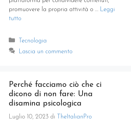
piattaforma per condividere contenuti,
promuovere la propria attività o …
Leggi
tutto
Categorie
Tecnologia
Lascia un commento
Perché facciamo ciò che ci
dicono di non fare: Una
disamina psicologica
Luglio 10, 2023
di
TheItalianPro