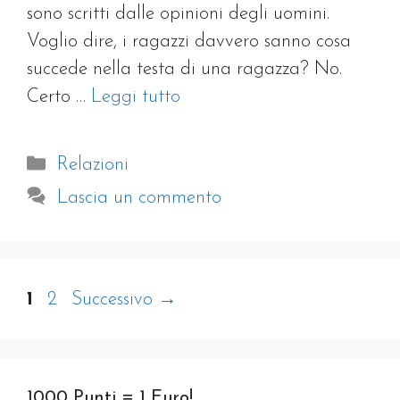
sono scritti dalle opinioni degli uomini.
Voglio dire, i ragazzi davvero sanno cosa
succede nella testa di una ragazza? No.
Certo …
Leggi tutto
Categorie
Relazioni
Lascia un commento
Pagina
Pagina
1
2
Successivo
→
1000 Punti = 1 Euro!